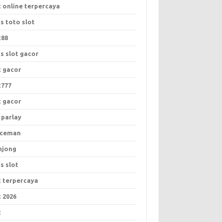
t online terpercaya
us toto slot
t88
us slot gacor
t gacor
t777
t gacor
 parlay
aceman
hjong
us slot
t terpercaya
t 2026
t