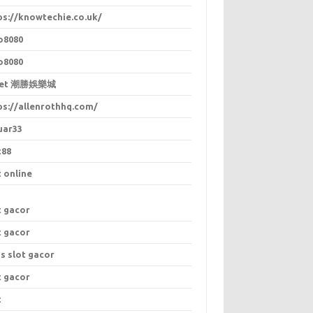
ps://knowtechie.co.uk/
o8080
o8080
bet 潮勝娛樂城
ps://allenrothhq.com/
uar33
t88
t online
t gacor
t gacor
us slot gacor
t gacor
t