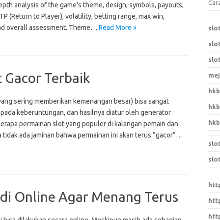
Car
depth analysis of the game’s theme, design, symbols, payouts,
TP (Return to Player), volatility, betting range, max win,
 and overall assessment. Theme…
Read More »
slo
slo
slo
 Gacor Terbaik
mej
hk
t yang sering memberikan kemenangan besar) bisa sangat
hk
 pada keberuntungan, dan hasilnya diatur oleh generator
hk
berapa permainan slot yang populer di kalangan pemain dan
a tidak ada jaminan bahwa permainan ini akan terus “gacor”…
slo
slo
htt
di Online Agar Menang Terus
htt
htt