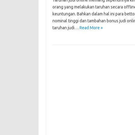
Taruhan judi online memang sepenuhnya kini
orang yang melakukan taruhan secara offlin
keuntungan. Bahkan dalam hal ini para be
nominal tinggi dan tambahan bonus judi on
taruhan judi…
Read More »