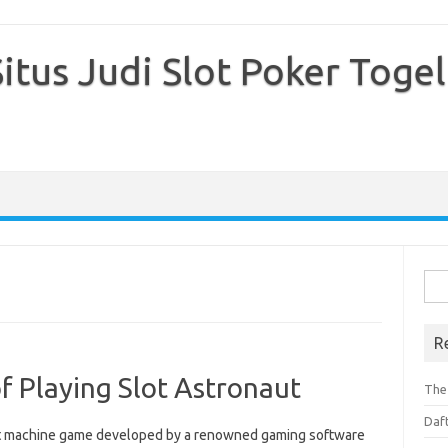
itus Judi Slot Poker Togel
Sea
for:
R
of Playing Slot Astronaut
The 
Daf
lot machine game developed by a renowned gaming software