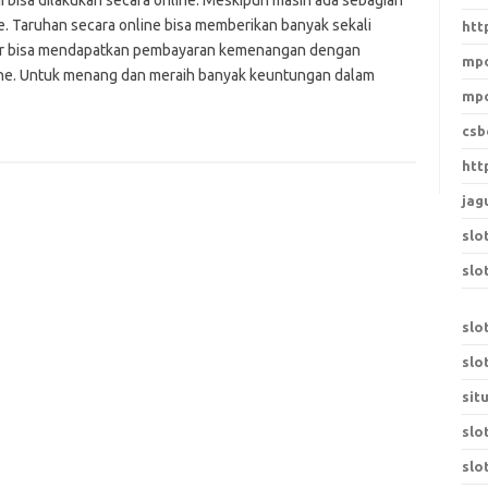
 bisa dilakukan secara online. Meskipun masih ada sebagian
e. Taruhan secara online bisa memberikan banyak sekali
htt
ttor bisa mendapatkan pembayaran kemenangan dengan
mp
line. Untuk menang dan meraih banyak keuntungan dalam
mp
cs
htt
jag
slo
slo
slo
slo
sit
slo
slo