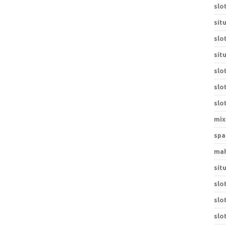
slo
sit
slo
sit
slo
slo
slo
mix
sp
ma
sit
slo
slo
slo