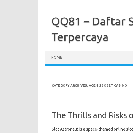
Skip
to
content
QQ81 – Daftar S
Terpercaya
HOME
CATEGORY ARCHIVES:
AGEN SBOBET CASINO
The Thrills and Risks 
Slot Astronaut is a space-themed online s