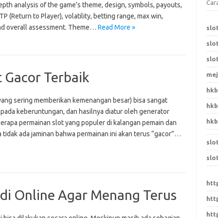
Car
depth analysis of the game’s theme, design, symbols, payouts,
TP (Return to Player), volatility, betting range, max win,
 and overall assessment. Theme…
Read More »
slo
slo
slo
 Gacor Terbaik
mej
hk
t yang sering memberikan kemenangan besar) bisa sangat
hk
 pada keberuntungan, dan hasilnya diatur oleh generator
hk
berapa permainan slot yang populer di kalangan pemain dan
a tidak ada jaminan bahwa permainan ini akan terus “gacor”…
slo
slo
htt
di Online Agar Menang Terus
htt
htt