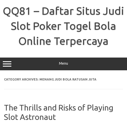
Skip
to
QQ81 – Daftar Situs Judi
content
Slot Poker Togel Bola
Online Terpercaya
Menu
CATEGORY ARCHIVES:
MENANG JUDI BOLA RATUSAN JUTA
The Thrills and Risks of Playing
Slot Astronaut