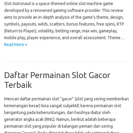
Slot Astronaut is a space-themed online slot machine game
developed by a renowned gaming software provider. This review
aims to provide an in-depth analysis of the game’s theme, design,
symbols, payouts, wilds, scatters, bonus features, free spins, RTP
(Return to Player), volatility, betting range, max win, gameplay,
mobile play, player experience, and overall assessment. Theme…
Read More »
Daftar Permainan Slot Gacor
Terbaik
Mencari daftar permainan slot “gacor” (slot yang sering memberikan
kemenangan besar) bisa sangat subjektif, karena permainan slot
bergantung pada keberuntungan, dan hasilnya diatur oleh
generator angka acak (RNG). Namun, berikut adalah beberapa
permainan slot yang populer di kalangan pemain dan sering