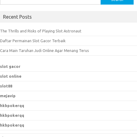
for:
Recent Posts
The Thrills and Risks of Playing Slot Astronaut
Daftar Permainan Slot Gacor Terbaik
Cara Main Taruhan Judi Online Agar Menang Terus
slot gacor
slot online
slot88
mejavip
hkbpokerqq
hkbpokerqq
hkbpokerqq