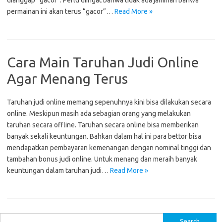
dianggap “gacor”: Perlu diingat bahwa tidak ada jaminan bahwa
permainan ini akan terus “gacor”…
Read More »
Cara Main Taruhan Judi Online
Agar Menang Terus
Taruhan judi online memang sepenuhnya kini bisa dilakukan secara
online. Meskipun masih ada sebagian orang yang melakukan
taruhan secara offline. Taruhan secara online bisa memberikan
banyak sekali keuntungan. Bahkan dalam hal ini para bettor bisa
mendapatkan pembayaran kemenangan dengan nominal tinggi dan
tambahan bonus judi online. Untuk menang dan meraih banyak
keuntungan dalam taruhan judi…
Read More »
Search