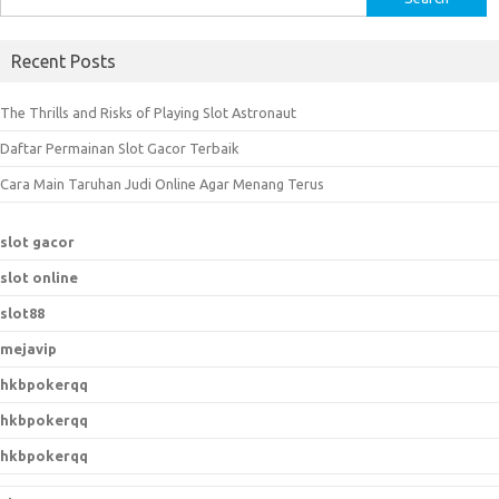
for:
Recent Posts
The Thrills and Risks of Playing Slot Astronaut
Daftar Permainan Slot Gacor Terbaik
Cara Main Taruhan Judi Online Agar Menang Terus
slot gacor
slot online
slot88
mejavip
hkbpokerqq
hkbpokerqq
hkbpokerqq