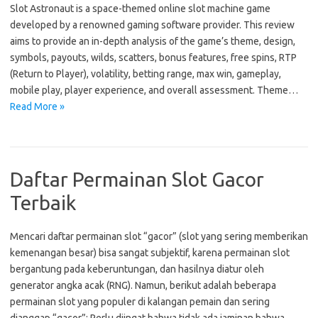
Slot Astronaut is a space-themed online slot machine game
developed by a renowned gaming software provider. This review
aims to provide an in-depth analysis of the game’s theme, design,
symbols, payouts, wilds, scatters, bonus features, free spins, RTP
(Return to Player), volatility, betting range, max win, gameplay,
mobile play, player experience, and overall assessment. Theme…
Read More »
Daftar Permainan Slot Gacor
Terbaik
Mencari daftar permainan slot “gacor” (slot yang sering memberikan
kemenangan besar) bisa sangat subjektif, karena permainan slot
bergantung pada keberuntungan, dan hasilnya diatur oleh
generator angka acak (RNG). Namun, berikut adalah beberapa
permainan slot yang populer di kalangan pemain dan sering