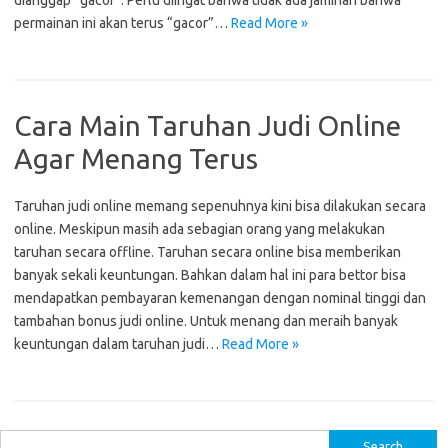
dianggap “gacor”: Perlu diingat bahwa tidak ada jaminan bahwa
permainan ini akan terus “gacor”…
Read More »
Cara Main Taruhan Judi Online
Agar Menang Terus
Taruhan judi online memang sepenuhnya kini bisa dilakukan secara
online. Meskipun masih ada sebagian orang yang melakukan
taruhan secara offline. Taruhan secara online bisa memberikan
banyak sekali keuntungan. Bahkan dalam hal ini para bettor bisa
mendapatkan pembayaran kemenangan dengan nominal tinggi dan
tambahan bonus judi online. Untuk menang dan meraih banyak
keuntungan dalam taruhan judi…
Read More »
Search