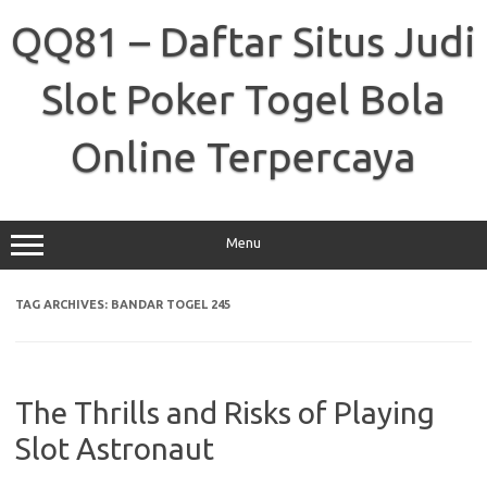
Skip
to
QQ81 – Daftar Situs Judi
content
Slot Poker Togel Bola
Online Terpercaya
Menu
TAG ARCHIVES:
BANDAR TOGEL 245
The Thrills and Risks of Playing
Slot Astronaut