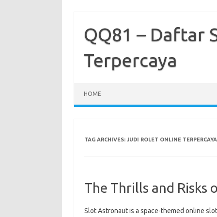
Skip
to
content
QQ81 – Daftar S
Terpercaya
HOME
TAG ARCHIVES:
JUDI ROLET ONLINE TERPERCAYA
The Thrills and Risks 
Slot Astronaut is a space-themed online s