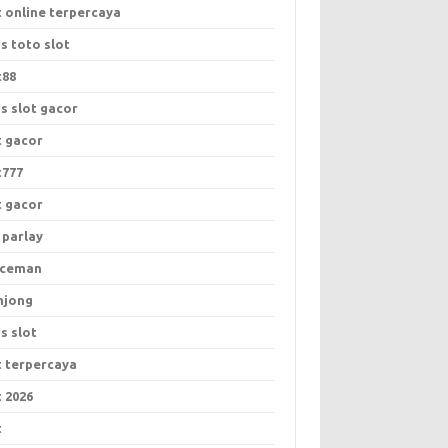
t online terpercaya
us toto slot
t88
us slot gacor
t gacor
t777
t gacor
 parlay
aceman
hjong
us slot
t terpercaya
t 2026
t