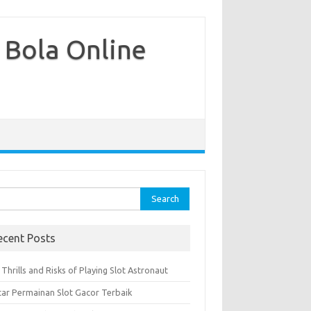
 Bola Online
rch
ecent Posts
Thrills and Risks of Playing Slot Astronaut
tar Permainan Slot Gacor Terbaik