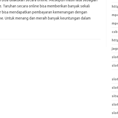
 bisa dilakukan secara online. Meskipun masih ada sebagian
e. Taruhan secara online bisa memberikan banyak sekali
htt
ttor bisa mendapatkan pembayaran kemenangan dengan
mp
line. Untuk menang dan meraih banyak keuntungan dalam
mp
cs
htt
jag
slo
slo
slo
slo
sit
slo
slo