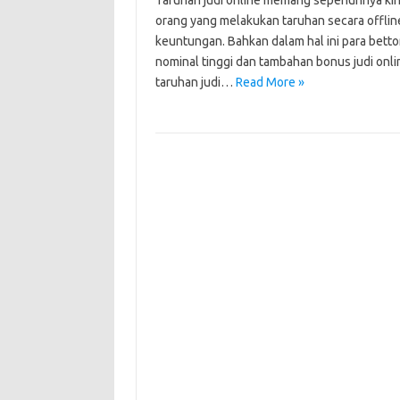
Taruhan judi online memang sepenuhnya kini
orang yang melakukan taruhan secara offlin
keuntungan. Bahkan dalam hal ini para be
nominal tinggi dan tambahan bonus judi on
taruhan judi…
Read More »