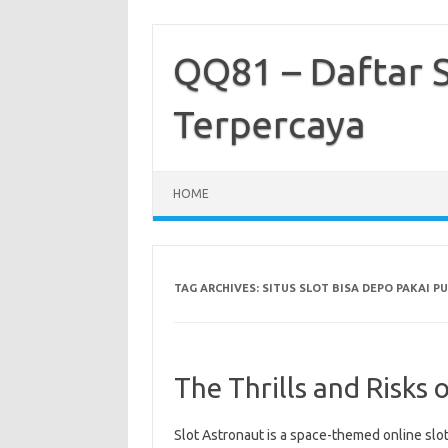
Skip
to
content
QQ81 – Daftar S
Terpercaya
HOME
TAG ARCHIVES:
SITUS SLOT BISA DEPO PAKAI P
The Thrills and Risks 
Slot Astronaut is a space-themed online s