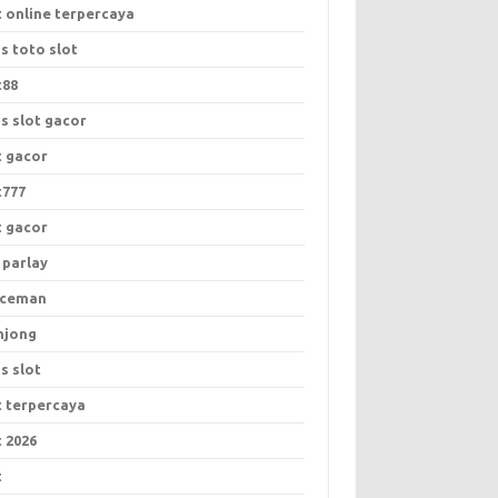
t online terpercaya
us toto slot
t88
us slot gacor
t gacor
t777
t gacor
 parlay
aceman
hjong
us slot
t terpercaya
t 2026
t