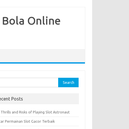
 Bola Online
rch
ecent Posts
Thrills and Risks of Playing Slot Astronaut
tar Permainan Slot Gacor Terbaik