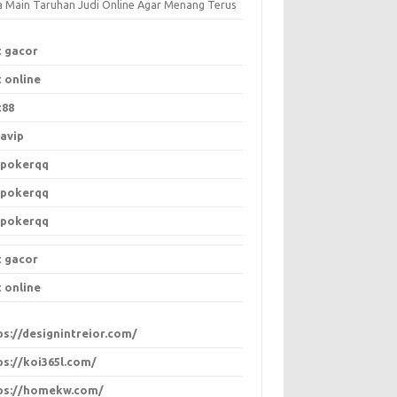
a Main Taruhan Judi Online Agar Menang Terus
t gacor
t online
t88
avip
bpokerqq
bpokerqq
bpokerqq
t gacor
t online
ps://designintreior.com/
ps://koi365l.com/
ps://homekw.com/