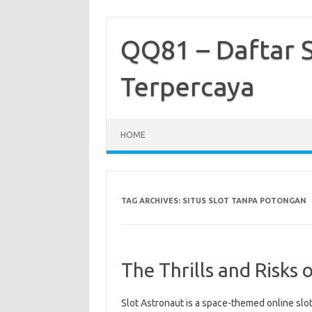
Skip
to
content
QQ81 – Daftar S
Terpercaya
HOME
TAG ARCHIVES:
SITUS SLOT TANPA POTONGAN
The Thrills and Risks 
Slot Astronaut is a space-themed online s