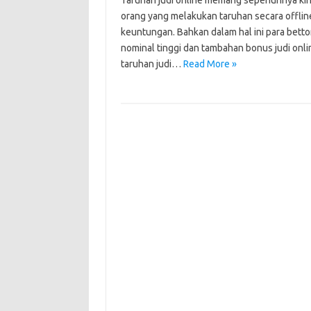
Taruhan judi online memang sepenuhnya kini
orang yang melakukan taruhan secara offlin
keuntungan. Bahkan dalam hal ini para be
nominal tinggi dan tambahan bonus judi on
taruhan judi…
Read More »