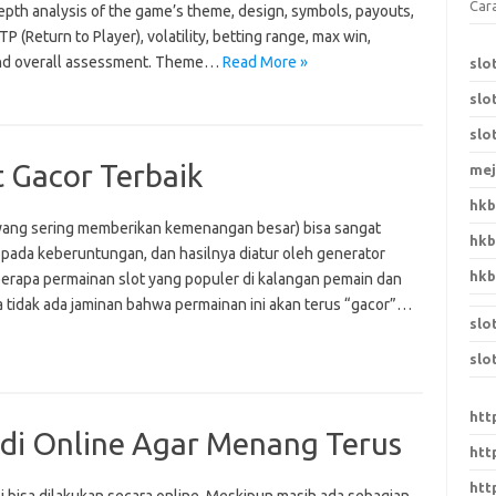
Car
depth analysis of the game’s theme, design, symbols, payouts,
TP (Return to Player), volatility, betting range, max win,
 and overall assessment. Theme…
Read More »
slo
slo
slo
 Gacor Terbaik
mej
hk
t yang sering memberikan kemenangan besar) bisa sangat
hk
 pada keberuntungan, dan hasilnya diatur oleh generator
hk
berapa permainan slot yang populer di kalangan pemain dan
a tidak ada jaminan bahwa permainan ini akan terus “gacor”…
slo
slo
htt
di Online Agar Menang Terus
htt
htt