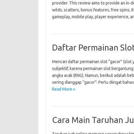
provider. This review aims to provide an in-
wilds, scatters, bonus features, free spins, R
gameplay, mobile play, player experience,
Daftar Permainan Slot
Mencari daftar permainan slot “gacor” (slo
subjektif, karena permainan slot bergantung
angka acak (RNG). Namun, berikut adalah be
sering dianggap “gacor”: Perlu diingat bahw
Read More »
Cara Main Taruhan Ju