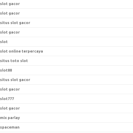
slot gacor
slot gacor
situs slot gacor
slot gacor
slot
slot online terpercaya
situs toto slot
slot88
situs slot gacor
slot gacor
slot777
slot gacor
mix parlay
spaceman