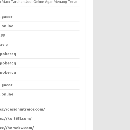
a Main Taruhan Judi Online Agar Menang Terus
t gacor
t online
t88
avip
bpokerqq
bpokerqq
bpokerqq
t gacor
t online
ps://designintreior.com/
ps://koi365l.com/
ps://homekw.com/