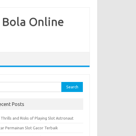
 Bola Online
rch
ecent Posts
Thrills and Risks of Playing Slot Astronaut
tar Permainan Slot Gacor Terbaik