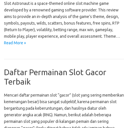
Slot Astronaut is a space-themed online slot machine game
developed by a renowned gaming software provider. This review
aims to provide an in-depth analysis of the game’s theme, design,
symbols, payouts, wilds, scatters, bonus features, free spins, RTP
(Return to Player), volatility, betting range, max win, gameplay,
mobile play, player experience, and overall assessment. Theme…
Read More »
Daftar Permainan Slot Gacor
Terbaik
Mencari daftar permainan slot “gacor” (slot yang sering memberikan
kemenangan besar) bisa sangat subjektif, karena permainan slot
bergantung pada keberuntungan, dan hasilnya diatur oleh
generator angka acak (RNG). Namun, berikut adalah beberapa
permainan slot yang populer di kalangan pemain dan sering