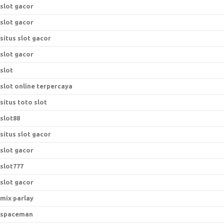
slot gacor
slot gacor
situs slot gacor
slot gacor
slot
slot online terpercaya
situs toto slot
slot88
situs slot gacor
slot gacor
slot777
slot gacor
mix parlay
spaceman