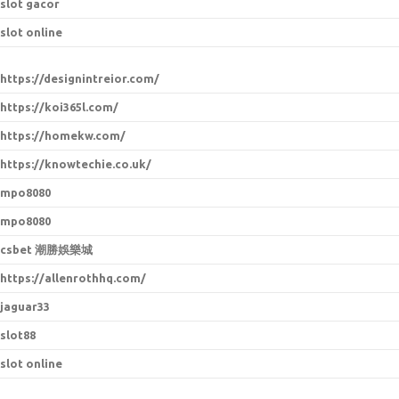
slot gacor
slot online
https://designintreior.com/
https://koi365l.com/
https://homekw.com/
https://knowtechie.co.uk/
mpo8080
mpo8080
csbet 潮勝娛樂城
https://allenrothhq.com/
jaguar33
slot88
slot online