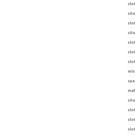
slo
sit
slo
sit
slo
slo
slo
mix
sp
ma
sit
slo
slo
slo