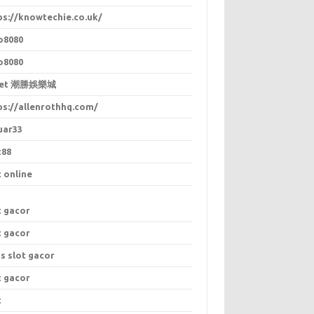
ps://knowtechie.co.uk/
o8080
o8080
bet 潮勝娛樂城
ps://allenrothhq.com/
uar33
t88
t online
t gacor
t gacor
us slot gacor
t gacor
t