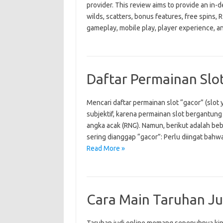
provider. This review aims to provide an in-
wilds, scatters, bonus features, free spins, R
gameplay, mobile play, player experience,
Daftar Permainan Slot
Mencari daftar permainan slot “gacor” (slo
subjektif, karena permainan slot bergantung
angka acak (RNG). Namun, berikut adalah be
sering dianggap “gacor”: Perlu diingat bahw
Read More »
Cara Main Taruhan Ju