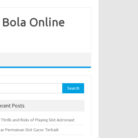
 Bola Online
rch
ecent Posts
Thrills and Risks of Playing Slot Astronaut
tar Permainan Slot Gacor Terbaik