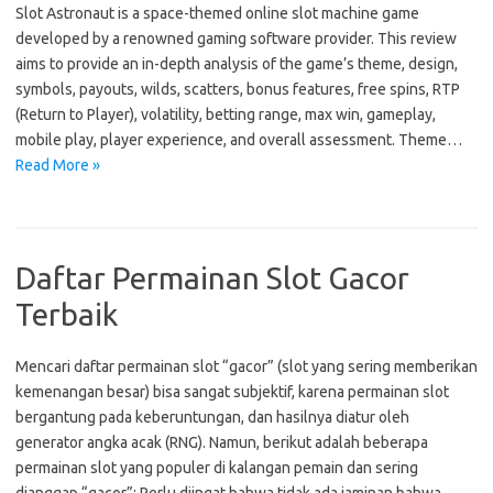
Slot Astronaut is a space-themed online slot machine game
developed by a renowned gaming software provider. This review
aims to provide an in-depth analysis of the game’s theme, design,
symbols, payouts, wilds, scatters, bonus features, free spins, RTP
(Return to Player), volatility, betting range, max win, gameplay,
mobile play, player experience, and overall assessment. Theme…
Read More »
Daftar Permainan Slot Gacor
Terbaik
Mencari daftar permainan slot “gacor” (slot yang sering memberikan
kemenangan besar) bisa sangat subjektif, karena permainan slot
bergantung pada keberuntungan, dan hasilnya diatur oleh
generator angka acak (RNG). Namun, berikut adalah beberapa
permainan slot yang populer di kalangan pemain dan sering