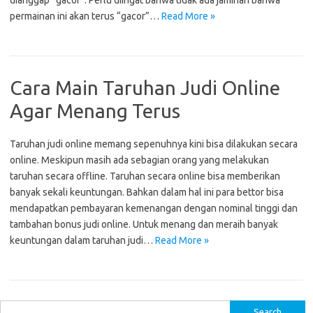
dianggap “gacor”: Perlu diingat bahwa tidak ada jaminan bahwa
permainan ini akan terus “gacor”…
Read More »
Cara Main Taruhan Judi Online
Agar Menang Terus
Taruhan judi online memang sepenuhnya kini bisa dilakukan secara
online. Meskipun masih ada sebagian orang yang melakukan
taruhan secara offline. Taruhan secara online bisa memberikan
banyak sekali keuntungan. Bahkan dalam hal ini para bettor bisa
mendapatkan pembayaran kemenangan dengan nominal tinggi dan
tambahan bonus judi online. Untuk menang dan meraih banyak
keuntungan dalam taruhan judi…
Read More »
Search