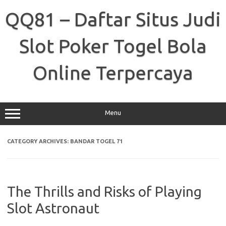
Skip
to
QQ81 – Daftar Situs Judi
content
Slot Poker Togel Bola
Online Terpercaya
Menu
CATEGORY ARCHIVES:
BANDAR TOGEL 71
The Thrills and Risks of Playing
Slot Astronaut