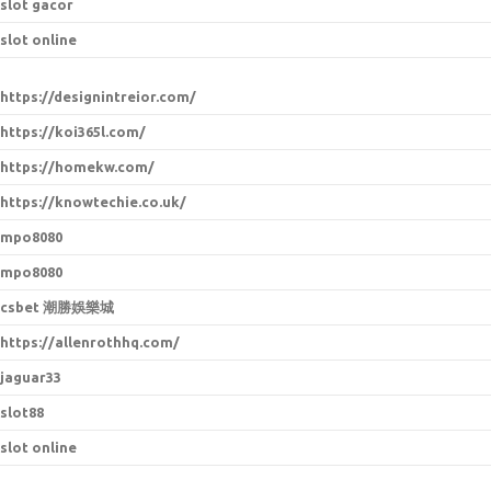
slot gacor
slot online
https://designintreior.com/
https://koi365l.com/
https://homekw.com/
https://knowtechie.co.uk/
mpo8080
mpo8080
csbet 潮勝娛樂城
https://allenrothhq.com/
jaguar33
slot88
slot online