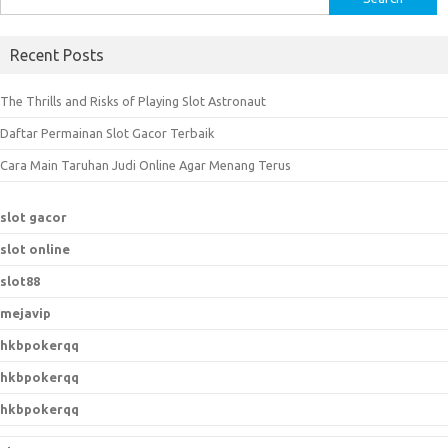
for:
Recent Posts
The Thrills and Risks of Playing Slot Astronaut
Daftar Permainan Slot Gacor Terbaik
Cara Main Taruhan Judi Online Agar Menang Terus
slot gacor
slot online
slot88
mejavip
hkbpokerqq
hkbpokerqq
hkbpokerqq