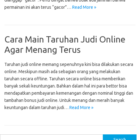
dianggap “gacor”: Perlu diingat bahwa tidak ada jaminan bahwa
permainan ini akan terus “gacor”…
Read More »
Cara Main Taruhan Judi Online
Agar Menang Terus
Taruhan judi online memang sepenuhnya kini bisa dilakukan secara
online. Meskipun masih ada sebagian orang yang melakukan
taruhan secara offline. Taruhan secara online bisa memberikan
banyak sekali keuntungan. Bahkan dalam hal ini para bettor bisa
mendapatkan pembayaran kemenangan dengan nominal tinggi dan
tambahan bonus judi online. Untuk menang dan meraih banyak
keuntungan dalam taruhan judi…
Read More »
Search