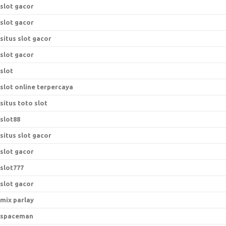
slot gacor
slot gacor
situs slot gacor
slot gacor
slot
slot online terpercaya
situs toto slot
slot88
situs slot gacor
slot gacor
slot777
slot gacor
mix parlay
spaceman