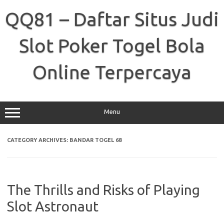
Skip
to
QQ81 – Daftar Situs Judi
content
Slot Poker Togel Bola
Online Terpercaya
Menu
CATEGORY ARCHIVES:
BANDAR TOGEL 68
The Thrills and Risks of Playing
Slot Astronaut