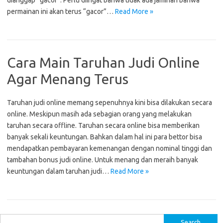
dianggap “gacor”: Perlu diingat bahwa tidak ada jaminan bahwa
permainan ini akan terus “gacor”…
Read More »
Cara Main Taruhan Judi Online
Agar Menang Terus
Taruhan judi online memang sepenuhnya kini bisa dilakukan secara
online. Meskipun masih ada sebagian orang yang melakukan
taruhan secara offline. Taruhan secara online bisa memberikan
banyak sekali keuntungan. Bahkan dalam hal ini para bettor bisa
mendapatkan pembayaran kemenangan dengan nominal tinggi dan
tambahan bonus judi online. Untuk menang dan meraih banyak
keuntungan dalam taruhan judi…
Read More »
Search