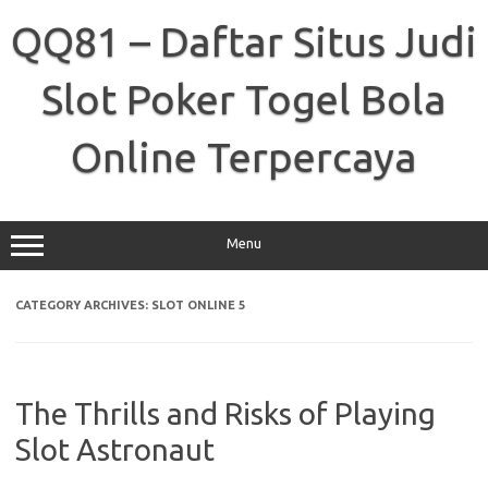
Skip
to
QQ81 – Daftar Situs Judi
content
Slot Poker Togel Bola
Online Terpercaya
Menu
CATEGORY ARCHIVES:
SLOT ONLINE 5
The Thrills and Risks of Playing
Slot Astronaut