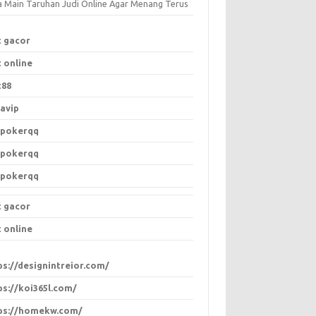
a Main Taruhan Judi Online Agar Menang Terus
t gacor
t online
t88
avip
bpokerqq
bpokerqq
bpokerqq
t gacor
t online
ps://designintreior.com/
ps://koi365l.com/
ps://homekw.com/