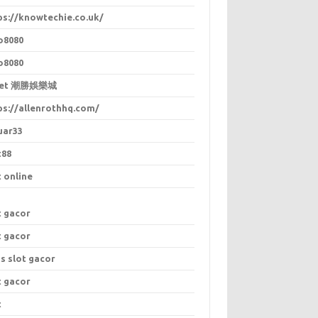
ps://knowtechie.co.uk/
o8080
o8080
bet 潮勝娛樂城
ps://allenrothhq.com/
uar33
t88
t online
t gacor
t gacor
us slot gacor
t gacor
t