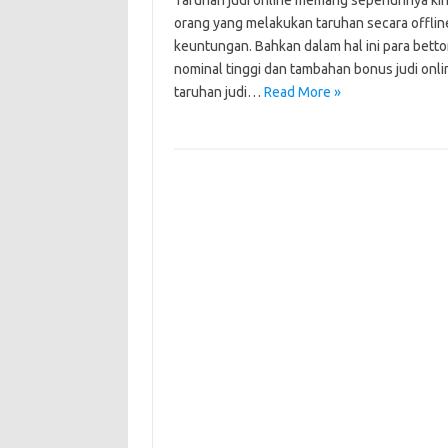
Taruhan judi online memang sepenuhnya kini
orang yang melakukan taruhan secara offlin
keuntungan. Bahkan dalam hal ini para be
nominal tinggi dan tambahan bonus judi on
taruhan judi…
Read More »