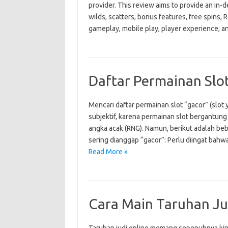
provider. This review aims to provide an in-
wilds, scatters, bonus features, free spins, R
gameplay, mobile play, player experience,
Daftar Permainan Slot
Mencari daftar permainan slot “gacor” (slo
subjektif, karena permainan slot bergantung
angka acak (RNG). Namun, berikut adalah be
sering dianggap “gacor”: Perlu diingat bahw
Read More »
Cara Main Taruhan Ju