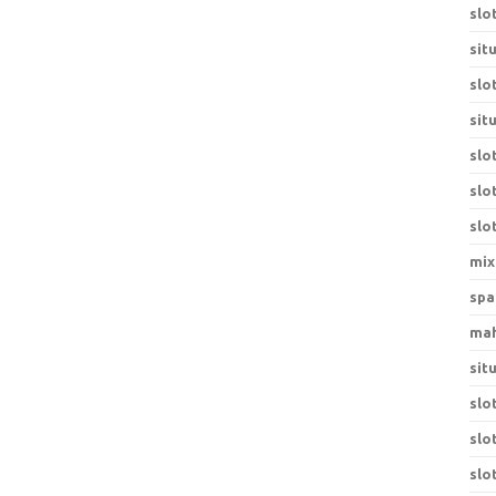
slo
sit
slo
sit
slo
slo
slo
mix
sp
ma
sit
slo
slo
slo