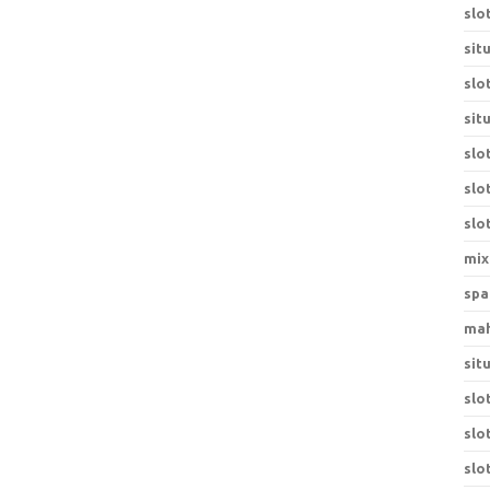
slo
sit
slo
sit
slo
slo
slo
mix
sp
ma
sit
slo
slo
slo