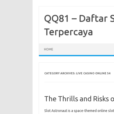
Skip
to
content
QQ81 – Daftar S
Terpercaya
HOME
CATEGORY ARCHIVES:
LIVE CASINO ONLINE 54
The Thrills and Risks 
Slot Astronaut is a space-themed online s