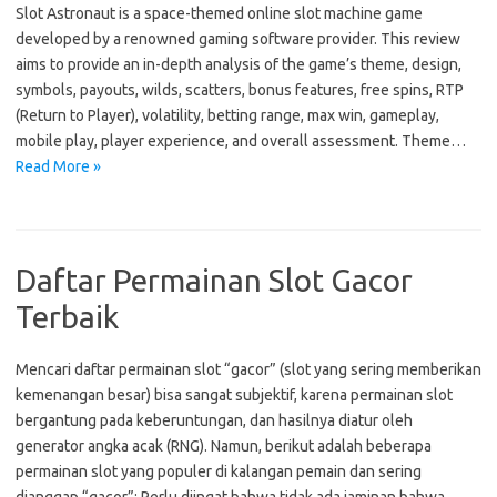
Slot Astronaut is a space-themed online slot machine game
developed by a renowned gaming software provider. This review
aims to provide an in-depth analysis of the game’s theme, design,
symbols, payouts, wilds, scatters, bonus features, free spins, RTP
(Return to Player), volatility, betting range, max win, gameplay,
mobile play, player experience, and overall assessment. Theme…
Read More »
Daftar Permainan Slot Gacor
Terbaik
Mencari daftar permainan slot “gacor” (slot yang sering memberikan
kemenangan besar) bisa sangat subjektif, karena permainan slot
bergantung pada keberuntungan, dan hasilnya diatur oleh
generator angka acak (RNG). Namun, berikut adalah beberapa
permainan slot yang populer di kalangan pemain dan sering