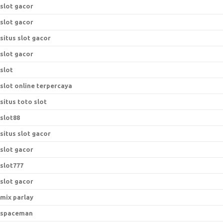
slot gacor
slot gacor
situs slot gacor
slot gacor
slot
slot online terpercaya
situs toto slot
slot88
situs slot gacor
slot gacor
slot777
slot gacor
mix parlay
spaceman