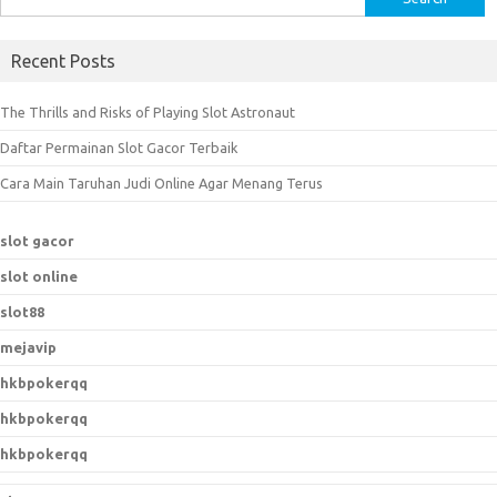
for:
Recent Posts
The Thrills and Risks of Playing Slot Astronaut
Daftar Permainan Slot Gacor Terbaik
Cara Main Taruhan Judi Online Agar Menang Terus
slot gacor
slot online
slot88
mejavip
hkbpokerqq
hkbpokerqq
hkbpokerqq