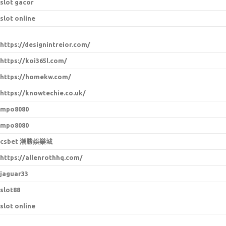
slot gacor
slot online
https://designintreior.com/
https://koi365l.com/
https://homekw.com/
https://knowtechie.co.uk/
mpo8080
mpo8080
csbet 潮勝娛樂城
https://allenrothhq.com/
jaguar33
slot88
slot online