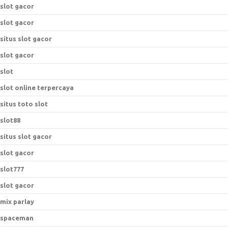
slot gacor
slot gacor
situs slot gacor
slot gacor
slot
slot online terpercaya
situs toto slot
slot88
situs slot gacor
slot gacor
slot777
slot gacor
mix parlay
spaceman