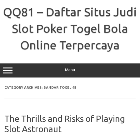
Skip
to
QQ81 – Daftar Situs Judi
content
Slot Poker Togel Bola
Online Terpercaya
Menu
CATEGORY ARCHIVES:
BANDAR TOGEL 48
The Thrills and Risks of Playing
Slot Astronaut