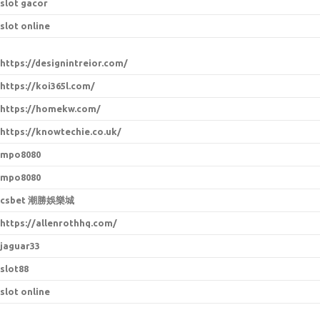
slot gacor
slot online
https://designintreior.com/
https://koi365l.com/
https://homekw.com/
https://knowtechie.co.uk/
mpo8080
mpo8080
csbet 潮勝娛樂城
https://allenrothhq.com/
jaguar33
slot88
slot online