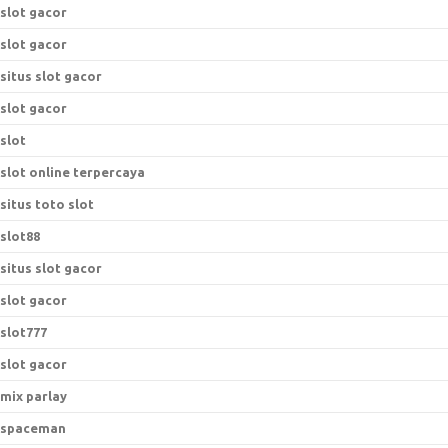
slot gacor
slot gacor
situs slot gacor
slot gacor
slot
slot online terpercaya
situs toto slot
slot88
situs slot gacor
slot gacor
slot777
slot gacor
mix parlay
spaceman