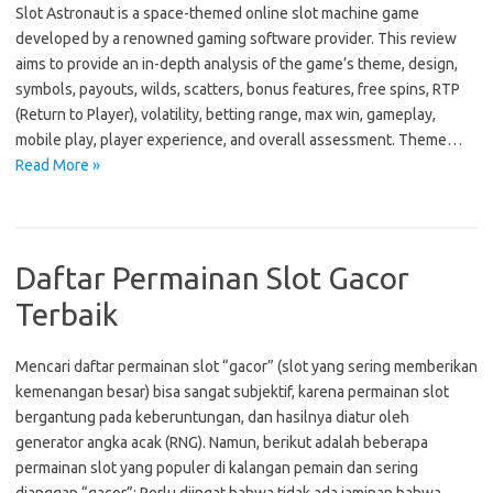
Slot Astronaut is a space-themed online slot machine game
developed by a renowned gaming software provider. This review
aims to provide an in-depth analysis of the game’s theme, design,
symbols, payouts, wilds, scatters, bonus features, free spins, RTP
(Return to Player), volatility, betting range, max win, gameplay,
mobile play, player experience, and overall assessment. Theme…
Read More »
Daftar Permainan Slot Gacor
Terbaik
Mencari daftar permainan slot “gacor” (slot yang sering memberikan
kemenangan besar) bisa sangat subjektif, karena permainan slot
bergantung pada keberuntungan, dan hasilnya diatur oleh
generator angka acak (RNG). Namun, berikut adalah beberapa
permainan slot yang populer di kalangan pemain dan sering