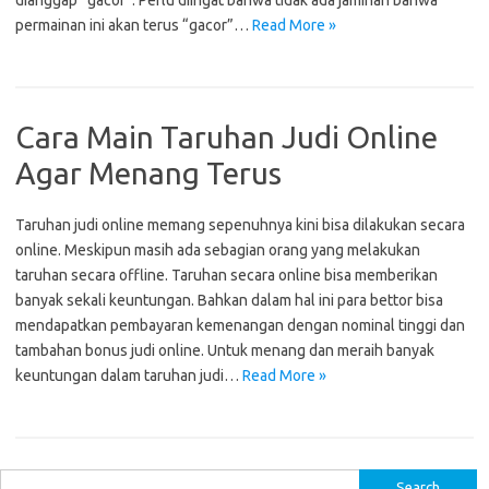
dianggap “gacor”: Perlu diingat bahwa tidak ada jaminan bahwa
permainan ini akan terus “gacor”…
Read More »
Cara Main Taruhan Judi Online
Agar Menang Terus
Taruhan judi online memang sepenuhnya kini bisa dilakukan secara
online. Meskipun masih ada sebagian orang yang melakukan
taruhan secara offline. Taruhan secara online bisa memberikan
banyak sekali keuntungan. Bahkan dalam hal ini para bettor bisa
mendapatkan pembayaran kemenangan dengan nominal tinggi dan
tambahan bonus judi online. Untuk menang dan meraih banyak
keuntungan dalam taruhan judi…
Read More »
Search