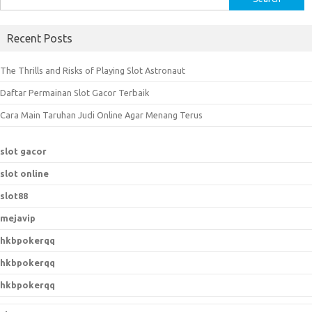
for:
Recent Posts
The Thrills and Risks of Playing Slot Astronaut
Daftar Permainan Slot Gacor Terbaik
Cara Main Taruhan Judi Online Agar Menang Terus
slot gacor
slot online
slot88
mejavip
hkbpokerqq
hkbpokerqq
hkbpokerqq