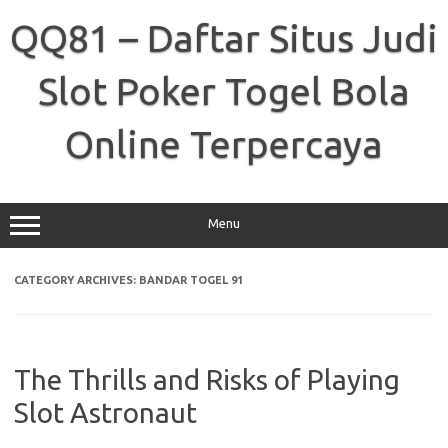
Skip
to
QQ81 – Daftar Situs Judi
content
Slot Poker Togel Bola
Online Terpercaya
Menu
CATEGORY ARCHIVES:
BANDAR TOGEL 91
The Thrills and Risks of Playing
Slot Astronaut