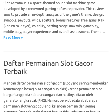
Slot Astronaut is a space-themed online slot machine game
developed by a renowned gaming software provider. This review
aims to provide an in-depth analysis of the game’s theme, design,
symbols, payouts, wilds, scatters, bonus features, free spins, RTP
(Return to Player), volatility, betting range, max win, gameplay,
mobile play, player experience, and overall assessment. Theme…
Read More »
Daftar Permainan Slot Gacor
Terbaik
Mencari daftar permainan slot “gacor” (slot yang sering memberikan
kemenangan besar) bisa sangat subjektif, karena permainan slot
bergantung pada keberuntungan, dan hasilnya diatur oleh
generator angka acak (RNG). Namun, berikut adalah beberapa
permainan slot yang populer di kalangan pemain dan sering