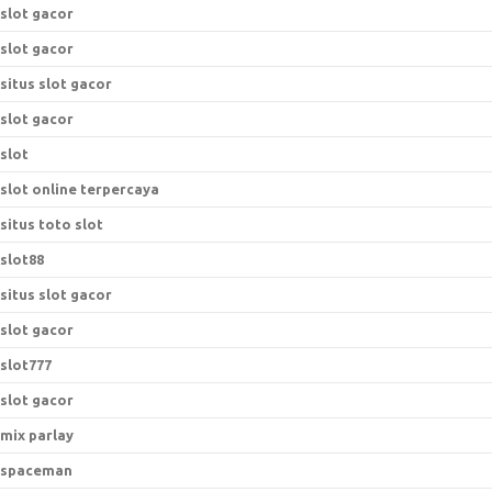
slot gacor
slot gacor
situs slot gacor
slot gacor
slot
slot online terpercaya
situs toto slot
slot88
situs slot gacor
slot gacor
slot777
slot gacor
mix parlay
spaceman