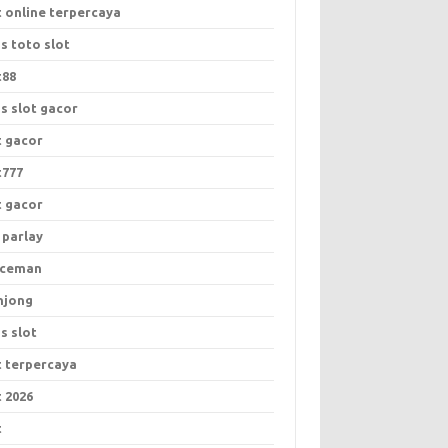
t online terpercaya
us toto slot
t88
us slot gacor
t gacor
t777
t gacor
 parlay
aceman
hjong
us slot
t terpercaya
t 2026
t