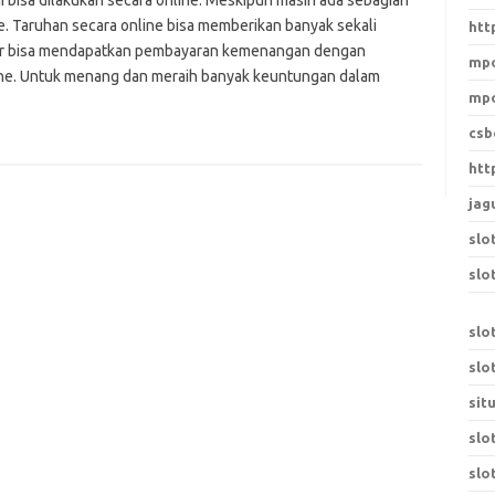
 bisa dilakukan secara online. Meskipun masih ada sebagian
e. Taruhan secara online bisa memberikan banyak sekali
htt
ttor bisa mendapatkan pembayaran kemenangan dengan
mp
line. Untuk menang dan meraih banyak keuntungan dalam
mp
cs
htt
jag
slo
slo
slo
slo
sit
slo
slo