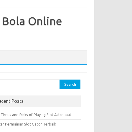
 Bola Online
rch
ecent Posts
Thrills and Risks of Playing Slot Astronaut
tar Permainan Slot Gacor Terbaik