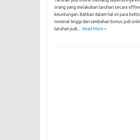
Taruhan judi online memang sepenuhnya kini
orang yang melakukan taruhan secara offlin
keuntungan. Bahkan dalam hal ini para be
nominal tinggi dan tambahan bonus judi on
taruhan judi…
Read More »