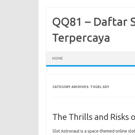
Skip
to
content
QQ81 – Daftar S
Terpercaya
HOME
CATEGORY ARCHIVES:
TOGEL SDY
The Thrills and Risks 
Slot Astronaut is a space-themed online s