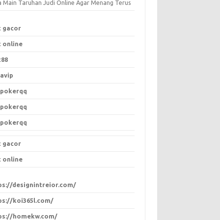
a Main Taruhan Judi Online Agar Menang Terus
t gacor
t online
t88
avip
bpokerqq
bpokerqq
bpokerqq
t gacor
t online
ps://designintreior.com/
ps://koi365l.com/
ps://homekw.com/