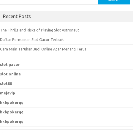
for:
Recent Posts
The Thrills and Risks of Playing Slot Astronaut
Daftar Permainan Slot Gacor Terbaik
Cara Main Taruhan Judi Online Agar Menang Terus
slot gacor
slot online
slot88
mejavip
hkbpokerqq
hkbpokerqq
hkbpokerqq