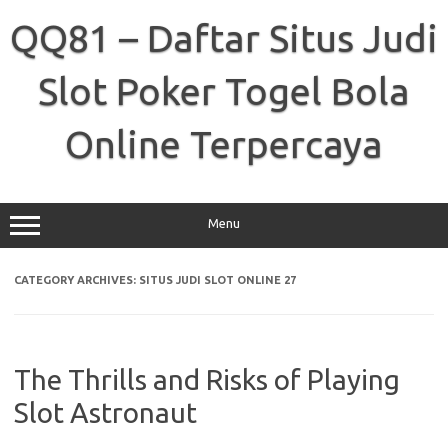
Skip
to
QQ81 – Daftar Situs Judi
content
Slot Poker Togel Bola
Online Terpercaya
Menu
CATEGORY ARCHIVES:
SITUS JUDI SLOT ONLINE 27
The Thrills and Risks of Playing
Slot Astronaut