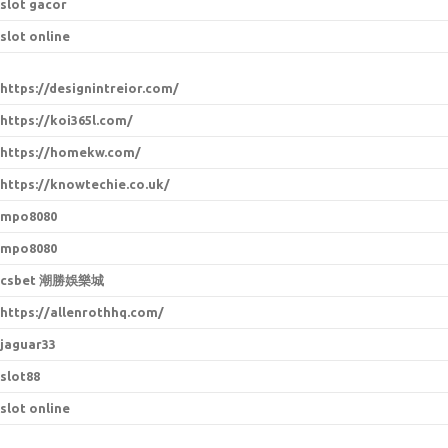
slot gacor
slot online
https://designintreior.com/
https://koi365l.com/
https://homekw.com/
https://knowtechie.co.uk/
mpo8080
mpo8080
csbet 潮勝娛樂城
https://allenrothhq.com/
jaguar33
slot88
slot online