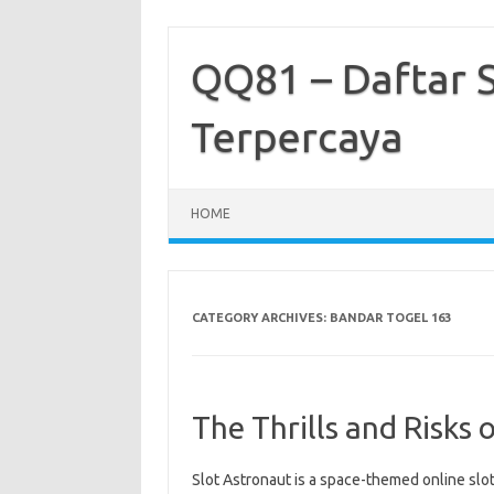
Skip
to
content
QQ81 – Daftar S
Terpercaya
HOME
CATEGORY ARCHIVES:
BANDAR TOGEL 163
The Thrills and Risks 
Slot Astronaut is a space-themed online s