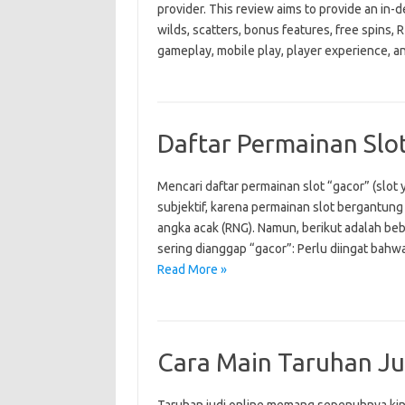
provider. This review aims to provide an in-
wilds, scatters, bonus features, free spins, R
gameplay, mobile play, player experience,
Daftar Permainan Slot
Mencari daftar permainan slot “gacor” (slo
subjektif, karena permainan slot bergantung
angka acak (RNG). Namun, berikut adalah be
sering dianggap “gacor”: Perlu diingat bahw
Read More »
Cara Main Taruhan Ju