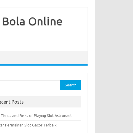
 Bola Online
rch
ecent Posts
Thrills and Risks of Playing Slot Astronaut
tar Permainan Slot Gacor Terbaik