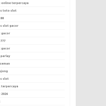
t online terpercaya
us toto slot
t88
us slot gacor
t gacor
t777
t gacor
 parlay
aceman
hjong
us slot
t terpercaya
t 2026
t