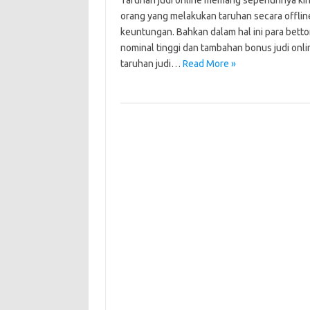
Taruhan judi online memang sepenuhnya kini
orang yang melakukan taruhan secara offlin
keuntungan. Bahkan dalam hal ini para be
nominal tinggi dan tambahan bonus judi on
taruhan judi…
Read More »