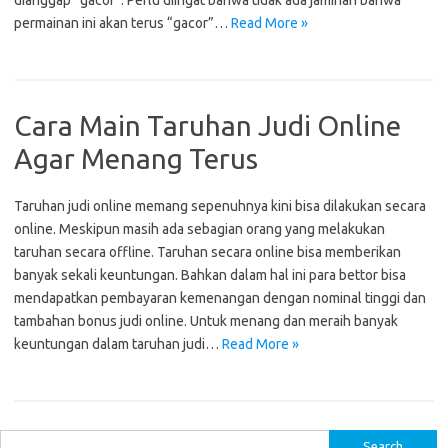
dianggap “gacor”: Perlu diingat bahwa tidak ada jaminan bahwa
permainan ini akan terus “gacor”…
Read More »
Cara Main Taruhan Judi Online
Agar Menang Terus
Taruhan judi online memang sepenuhnya kini bisa dilakukan secara
online. Meskipun masih ada sebagian orang yang melakukan
taruhan secara offline. Taruhan secara online bisa memberikan
banyak sekali keuntungan. Bahkan dalam hal ini para bettor bisa
mendapatkan pembayaran kemenangan dengan nominal tinggi dan
tambahan bonus judi online. Untuk menang dan meraih banyak
keuntungan dalam taruhan judi…
Read More »
Search