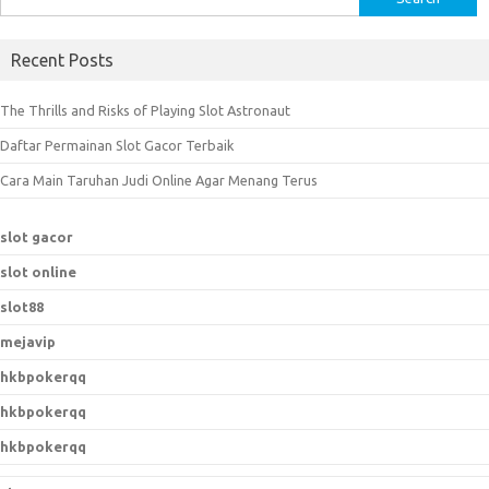
for:
Recent Posts
The Thrills and Risks of Playing Slot Astronaut
Daftar Permainan Slot Gacor Terbaik
Cara Main Taruhan Judi Online Agar Menang Terus
slot gacor
slot online
slot88
mejavip
hkbpokerqq
hkbpokerqq
hkbpokerqq