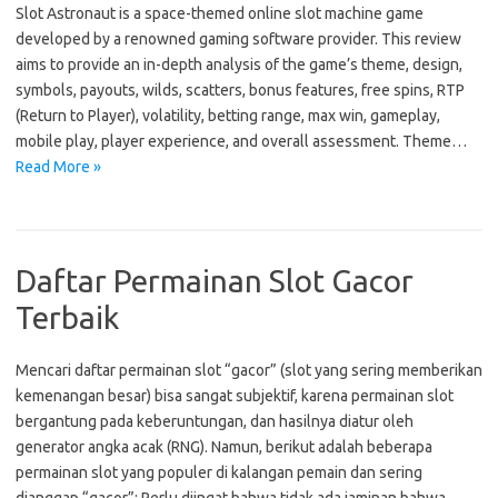
Slot Astronaut is a space-themed online slot machine game
developed by a renowned gaming software provider. This review
aims to provide an in-depth analysis of the game’s theme, design,
symbols, payouts, wilds, scatters, bonus features, free spins, RTP
(Return to Player), volatility, betting range, max win, gameplay,
mobile play, player experience, and overall assessment. Theme…
Read More »
Daftar Permainan Slot Gacor
Terbaik
Mencari daftar permainan slot “gacor” (slot yang sering memberikan
kemenangan besar) bisa sangat subjektif, karena permainan slot
bergantung pada keberuntungan, dan hasilnya diatur oleh
generator angka acak (RNG). Namun, berikut adalah beberapa
permainan slot yang populer di kalangan pemain dan sering