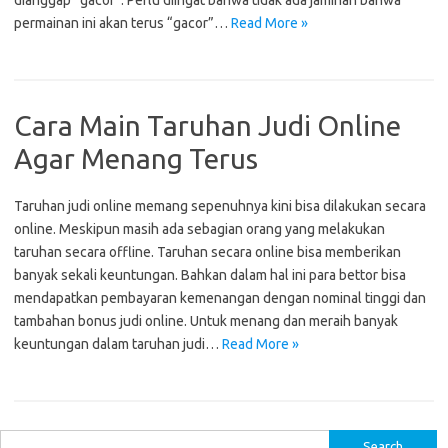
dianggap “gacor”: Perlu diingat bahwa tidak ada jaminan bahwa
permainan ini akan terus “gacor”…
Read More »
Cara Main Taruhan Judi Online
Agar Menang Terus
Taruhan judi online memang sepenuhnya kini bisa dilakukan secara
online. Meskipun masih ada sebagian orang yang melakukan
taruhan secara offline. Taruhan secara online bisa memberikan
banyak sekali keuntungan. Bahkan dalam hal ini para bettor bisa
mendapatkan pembayaran kemenangan dengan nominal tinggi dan
tambahan bonus judi online. Untuk menang dan meraih banyak
keuntungan dalam taruhan judi…
Read More »
Search