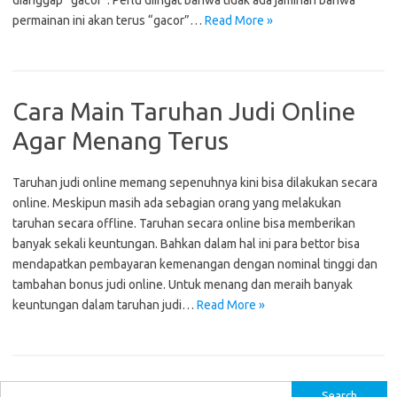
dianggap “gacor”: Perlu diingat bahwa tidak ada jaminan bahwa
permainan ini akan terus “gacor”…
Read More »
Cara Main Taruhan Judi Online
Agar Menang Terus
Taruhan judi online memang sepenuhnya kini bisa dilakukan secara
online. Meskipun masih ada sebagian orang yang melakukan
taruhan secara offline. Taruhan secara online bisa memberikan
banyak sekali keuntungan. Bahkan dalam hal ini para bettor bisa
mendapatkan pembayaran kemenangan dengan nominal tinggi dan
tambahan bonus judi online. Untuk menang dan meraih banyak
keuntungan dalam taruhan judi…
Read More »
Search