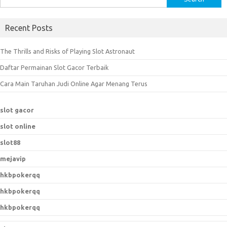
for:
Recent Posts
The Thrills and Risks of Playing Slot Astronaut
Daftar Permainan Slot Gacor Terbaik
Cara Main Taruhan Judi Online Agar Menang Terus
slot gacor
slot online
slot88
mejavip
hkbpokerqq
hkbpokerqq
hkbpokerqq