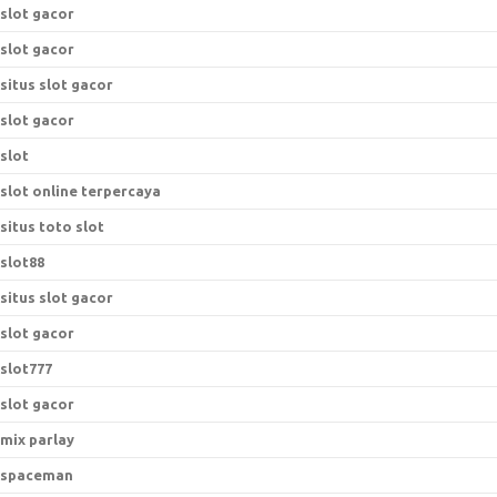
slot gacor
slot gacor
situs slot gacor
slot gacor
slot
slot online terpercaya
situs toto slot
slot88
situs slot gacor
slot gacor
slot777
slot gacor
mix parlay
spaceman