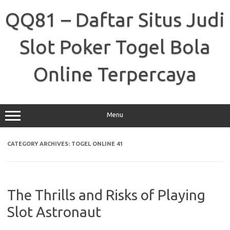
Skip
to
QQ81 – Daftar Situs Judi
content
Slot Poker Togel Bola
Online Terpercaya
Menu
CATEGORY ARCHIVES:
TOGEL ONLINE 41
The Thrills and Risks of Playing
Slot Astronaut