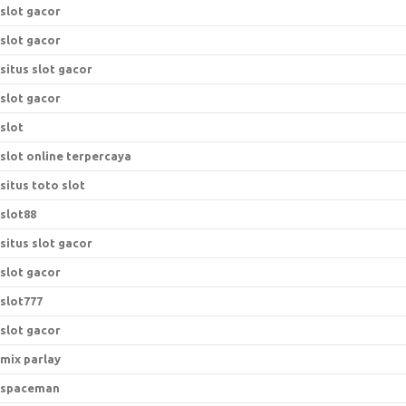
slot gacor
slot gacor
situs slot gacor
slot gacor
slot
slot online terpercaya
situs toto slot
slot88
situs slot gacor
slot gacor
slot777
slot gacor
mix parlay
spaceman