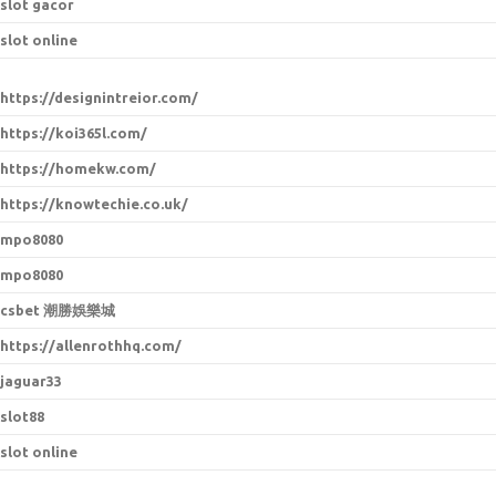
slot gacor
slot online
https://designintreior.com/
https://koi365l.com/
https://homekw.com/
https://knowtechie.co.uk/
mpo8080
mpo8080
csbet 潮勝娛樂城
https://allenrothhq.com/
jaguar33
slot88
slot online