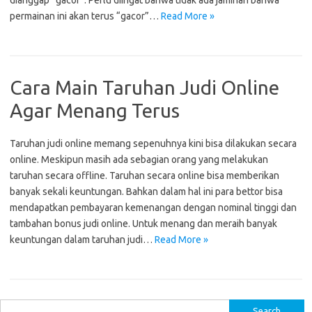
dianggap “gacor”: Perlu diingat bahwa tidak ada jaminan bahwa
permainan ini akan terus “gacor”…
Read More »
Cara Main Taruhan Judi Online
Agar Menang Terus
Taruhan judi online memang sepenuhnya kini bisa dilakukan secara
online. Meskipun masih ada sebagian orang yang melakukan
taruhan secara offline. Taruhan secara online bisa memberikan
banyak sekali keuntungan. Bahkan dalam hal ini para bettor bisa
mendapatkan pembayaran kemenangan dengan nominal tinggi dan
tambahan bonus judi online. Untuk menang dan meraih banyak
keuntungan dalam taruhan judi…
Read More »
Search