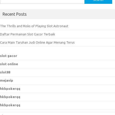
for:
Recent Posts
The Thrills and Risks of Playing Slot Astronaut
Daftar Permainan Slot Gacor Terbaik
Cara Main Taruhan Judi Online Agar Menang Terus
slot gacor
slot online
slot88
mejavip
hkbpokerqq
hkbpokerqq
hkbpokerqq