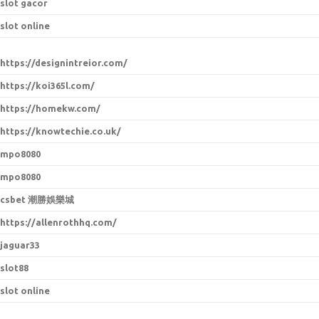
slot gacor
slot online
https://designintreior.com/
https://koi365l.com/
https://homekw.com/
https://knowtechie.co.uk/
mpo8080
mpo8080
csbet 潮勝娛樂城
https://allenrothhq.com/
jaguar33
slot88
slot online