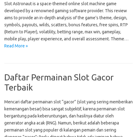
Slot Astronaut is a space-themed online slot machine game
developed by a renowned gaming software provider. This review
aims to provide an in-depth analysis of the game’s theme, design,
symbols, payouts, wilds, scatters, bonus features, free spins, RTP
(Return to Player), volatility, betting range, max win, gameplay,
mobile play, player experience, and overall assessment. Theme…
Read More »
Daftar Permainan Slot Gacor
Terbaik
Mencari daftar permainan slot “gacor” (slot yang sering memberikan
kemenangan besar) bisa sangat subjektif, karena permainan slot
bergantung pada keberuntungan, dan hasilnya diatur oleh
generator angka acak (RNG). Namun, berikut adalah beberapa
permainan slot yang populer di kalangan pemain dan sering