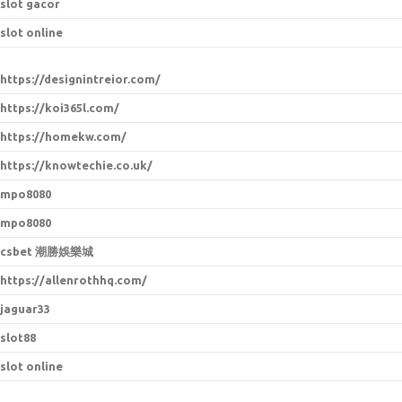
slot gacor
slot online
https://designintreior.com/
https://koi365l.com/
https://homekw.com/
https://knowtechie.co.uk/
mpo8080
mpo8080
csbet 潮勝娛樂城
https://allenrothhq.com/
jaguar33
slot88
slot online