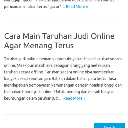
dianggap “gacor”: Perlu diingat bahwa tidak ada jaminan bahwa
permainan ini akan terus “gacor”…
Read More »
Cara Main Taruhan Judi Online
Agar Menang Terus
Taruhan judi online memang sepenuhnya kini bisa dilakukan secara
online. Meskipun masih ada sebagian orang yang melakukan
taruhan secara offline. Taruhan secara online bisa memberikan
banyak sekali keuntungan. Bahkan dalam hal ini para bettor bisa
mendapatkan pembayaran kemenangan dengan nominal tinggi dan
tambahan bonus judi online. Untuk menang dan meraih banyak
keuntungan dalam taruhan judi…
Read More »
Search