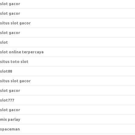
slot gacor
slot gacor
situs slot gacor
slot gacor
slot
slot online terpercaya
situs toto slot
slot88
situs slot gacor
slot gacor
slot777
slot gacor
mix parlay
spaceman