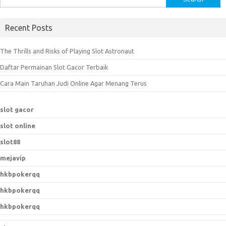
for:
Recent Posts
The Thrills and Risks of Playing Slot Astronaut
Daftar Permainan Slot Gacor Terbaik
Cara Main Taruhan Judi Online Agar Menang Terus
slot gacor
slot online
slot88
mejavip
hkbpokerqq
hkbpokerqq
hkbpokerqq