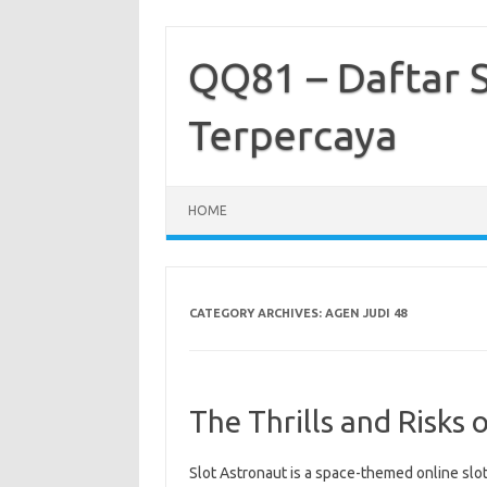
Skip
to
content
QQ81 – Daftar S
Terpercaya
HOME
CATEGORY ARCHIVES:
AGEN JUDI 48
The Thrills and Risks 
Slot Astronaut is a space-themed online s