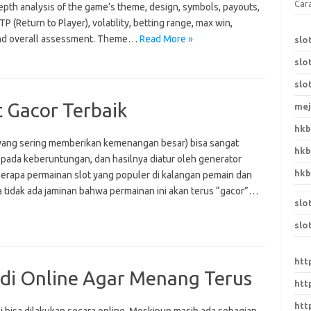
Car
depth analysis of the game’s theme, design, symbols, payouts,
TP (Return to Player), volatility, betting range, max win,
 and overall assessment. Theme…
Read More »
slo
slo
slo
 Gacor Terbaik
mej
hk
t yang sering memberikan kemenangan besar) bisa sangat
hk
 pada keberuntungan, dan hasilnya diatur oleh generator
hk
berapa permainan slot yang populer di kalangan pemain dan
a tidak ada jaminan bahwa permainan ini akan terus “gacor”…
slo
slo
htt
di Online Agar Menang Terus
htt
htt