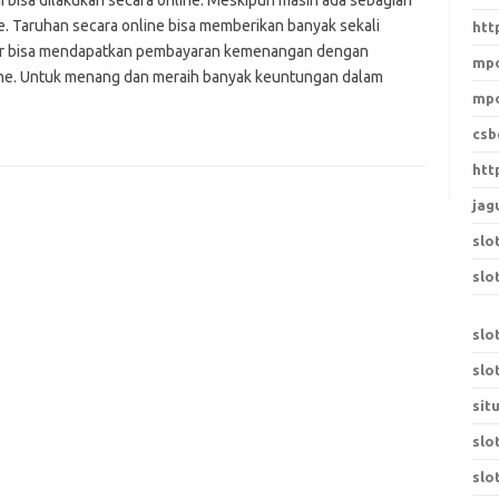
 bisa dilakukan secara online. Meskipun masih ada sebagian
e. Taruhan secara online bisa memberikan banyak sekali
htt
ttor bisa mendapatkan pembayaran kemenangan dengan
mp
line. Untuk menang dan meraih banyak keuntungan dalam
mp
cs
htt
jag
slo
slo
slo
slo
sit
slo
slo