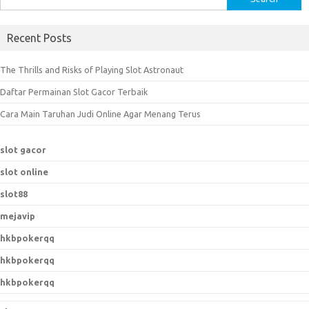
for:
Recent Posts
The Thrills and Risks of Playing Slot Astronaut
Daftar Permainan Slot Gacor Terbaik
Cara Main Taruhan Judi Online Agar Menang Terus
slot gacor
slot online
slot88
mejavip
hkbpokerqq
hkbpokerqq
hkbpokerqq