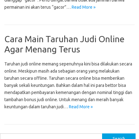
dianggap “gacor”: Perlu diingat bahwa tidak ada jaminan bahwa
permainan ini akan terus “gacor”…
Read More »
Cara Main Taruhan Judi Online
Agar Menang Terus
Taruhan judi online memang sepenuhnya kini bisa dilakukan secara
online. Meskipun masih ada sebagian orang yang melakukan
taruhan secara offline. Taruhan secara online bisa memberikan
banyak sekali keuntungan. Bahkan dalam hal ini para bettor bisa
mendapatkan pembayaran kemenangan dengan nominal tinggi dan
tambahan bonus judi online. Untuk menang dan meraih banyak
keuntungan dalam taruhan judi…
Read More »
Search