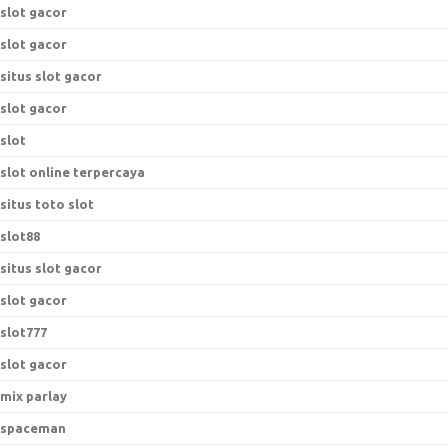
slot gacor
slot gacor
situs slot gacor
slot gacor
slot
slot online terpercaya
situs toto slot
slot88
situs slot gacor
slot gacor
slot777
slot gacor
mix parlay
spaceman