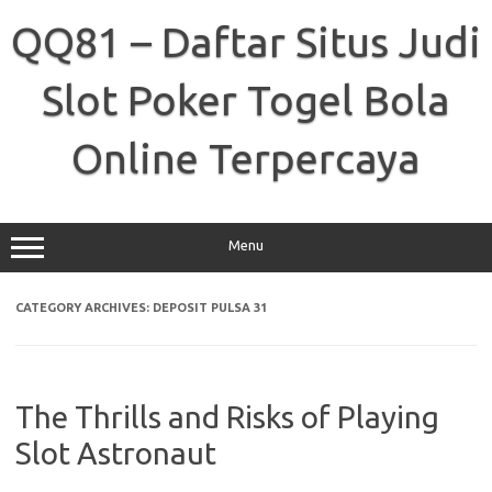
Skip
to
QQ81 – Daftar Situs Judi
content
Slot Poker Togel Bola
Online Terpercaya
Menu
CATEGORY ARCHIVES:
DEPOSIT PULSA 31
The Thrills and Risks of Playing
Slot Astronaut