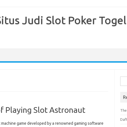
itus Judi Slot Poker Togel
Sea
for:
R
of Playing Slot Astronaut
The 
Daf
lot machine game developed by a renowned gaming software