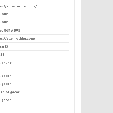
ps://knowtechie.co.uk/
o8080
o8080
bet 潮勝娛樂城
ps://allenrothhq.com/
uar33
t88
t online
t gacor
t gacor
us slot gacor
t gacor
t