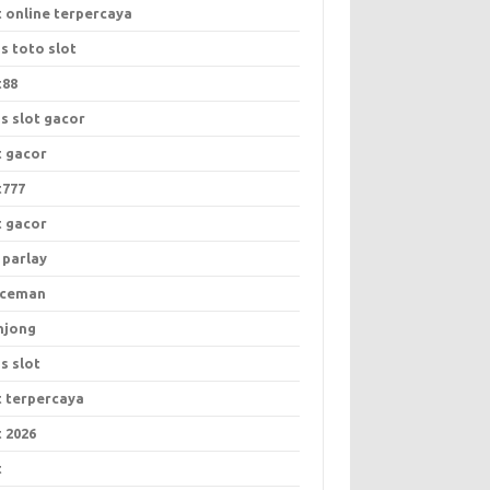
t online terpercaya
us toto slot
t88
us slot gacor
t gacor
t777
t gacor
 parlay
aceman
hjong
us slot
t terpercaya
t 2026
t