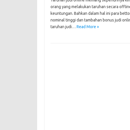
Taruhan judi online memang sepenuhnya kini
orang yang melakukan taruhan secara offlin
keuntungan. Bahkan dalam hal ini para be
nominal tinggi dan tambahan bonus judi on
taruhan judi…
Read More »