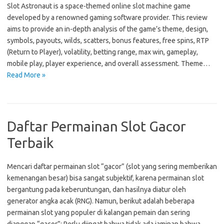
Slot Astronaut is a space-themed online slot machine game
developed by a renowned gaming software provider. This review
aims to provide an in-depth analysis of the game’s theme, design,
symbols, payouts, wilds, scatters, bonus features, free spins, RTP
(Return to Player), volatility, betting range, max win, gameplay,
mobile play, player experience, and overall assessment. Theme…
Read More »
Daftar Permainan Slot Gacor
Terbaik
Mencari daftar permainan slot “gacor” (slot yang sering memberikan
kemenangan besar) bisa sangat subjektif, karena permainan slot
bergantung pada keberuntungan, dan hasilnya diatur oleh
generator angka acak (RNG). Namun, berikut adalah beberapa
permainan slot yang populer di kalangan pemain dan sering