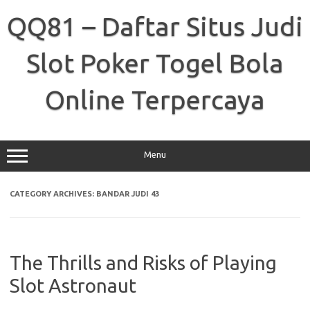
Skip
to
QQ81 – Daftar Situs Judi
content
Slot Poker Togel Bola
Online Terpercaya
Menu
CATEGORY ARCHIVES:
BANDAR JUDI 43
The Thrills and Risks of Playing
Slot Astronaut