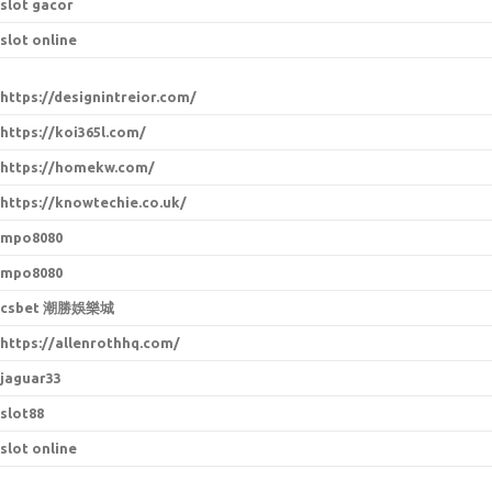
slot gacor
slot online
https://designintreior.com/
https://koi365l.com/
https://homekw.com/
https://knowtechie.co.uk/
mpo8080
mpo8080
csbet 潮勝娛樂城
https://allenrothhq.com/
jaguar33
slot88
slot online