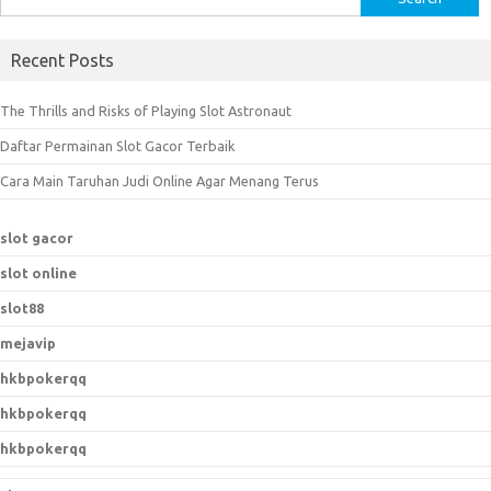
for:
Recent Posts
The Thrills and Risks of Playing Slot Astronaut
Daftar Permainan Slot Gacor Terbaik
Cara Main Taruhan Judi Online Agar Menang Terus
slot gacor
slot online
slot88
mejavip
hkbpokerqq
hkbpokerqq
hkbpokerqq