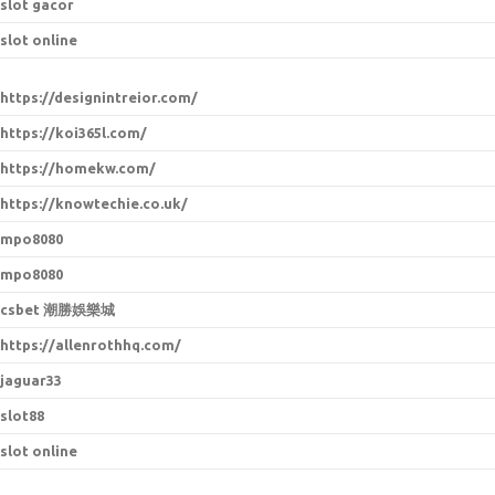
slot gacor
slot online
https://designintreior.com/
https://koi365l.com/
https://homekw.com/
https://knowtechie.co.uk/
mpo8080
mpo8080
csbet 潮勝娛樂城
https://allenrothhq.com/
jaguar33
slot88
slot online