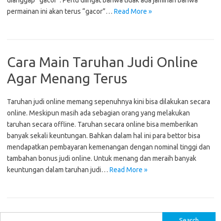
dianggap “gacor”: Perlu diingat bahwa tidak ada jaminan bahwa
permainan ini akan terus “gacor”…
Read More »
Cara Main Taruhan Judi Online
Agar Menang Terus
Taruhan judi online memang sepenuhnya kini bisa dilakukan secara
online. Meskipun masih ada sebagian orang yang melakukan
taruhan secara offline. Taruhan secara online bisa memberikan
banyak sekali keuntungan. Bahkan dalam hal ini para bettor bisa
mendapatkan pembayaran kemenangan dengan nominal tinggi dan
tambahan bonus judi online. Untuk menang dan meraih banyak
keuntungan dalam taruhan judi…
Read More »
Search