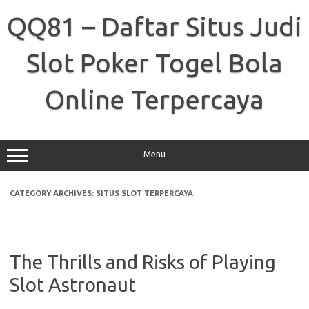
Skip
to
QQ81 – Daftar Situs Judi
content
Slot Poker Togel Bola
Online Terpercaya
Menu
CATEGORY ARCHIVES:
SITUS SLOT TERPERCAYA
The Thrills and Risks of Playing
Slot Astronaut