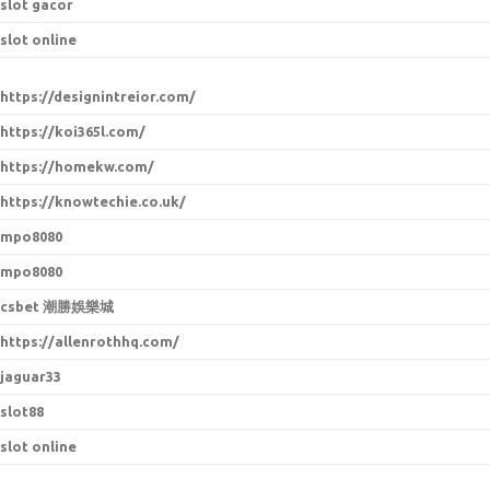
slot gacor
slot online
https://designintreior.com/
https://koi365l.com/
https://homekw.com/
https://knowtechie.co.uk/
mpo8080
mpo8080
csbet 潮勝娛樂城
https://allenrothhq.com/
jaguar33
slot88
slot online