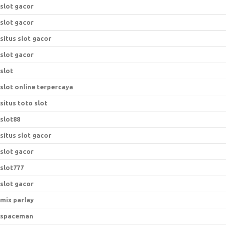
slot gacor
slot gacor
situs slot gacor
slot gacor
slot
slot online terpercaya
situs toto slot
slot88
situs slot gacor
slot gacor
slot777
slot gacor
mix parlay
spaceman