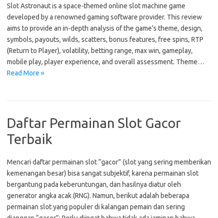
Slot Astronaut is a space-themed online slot machine game
developed by a renowned gaming software provider. This review
aims to provide an in-depth analysis of the game’s theme, design,
symbols, payouts, wilds, scatters, bonus features, free spins, RTP
(Return to Player), volatility, betting range, max win, gameplay,
mobile play, player experience, and overall assessment. Theme…
Read More »
Daftar Permainan Slot Gacor
Terbaik
Mencari daftar permainan slot “gacor” (slot yang sering memberikan
kemenangan besar) bisa sangat subjektif, karena permainan slot
bergantung pada keberuntungan, dan hasilnya diatur oleh
generator angka acak (RNG). Namun, berikut adalah beberapa
permainan slot yang populer di kalangan pemain dan sering