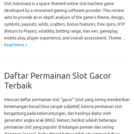
Slot Astronaut is a space-themed online slot machine game
developed by a renowned gaming software provider. This review
aims to provide an in-depth analysis of the game’s theme, design,
symbols, payouts, wilds, scatters, bonus features, free spins, RTP
(Return to Player), volatility, betting range, max win, gameplay,
mobile play, player experience, and overall assessment. Theme…
Read More »
Daftar Permainan Slot Gacor
Terbaik
Mencari daftar permainan slot “gacor” (slot yang sering memberikan
kemenangan besar) bisa sangat subjektif, karena permainan slot
bergantung pada keberuntungan, dan hasilnya diatur oleh
generator angka acak (RNG). Namun, berikut adalah beberapa
permainan slot yang populer di kalangan pemain dan sering