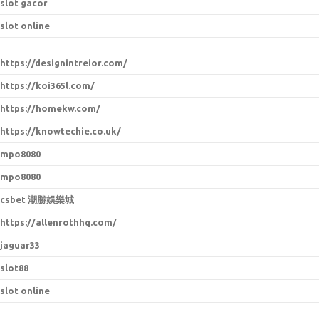
slot gacor
slot online
https://designintreior.com/
https://koi365l.com/
https://homekw.com/
https://knowtechie.co.uk/
mpo8080
mpo8080
csbet 潮勝娛樂城
https://allenrothhq.com/
jaguar33
slot88
slot online