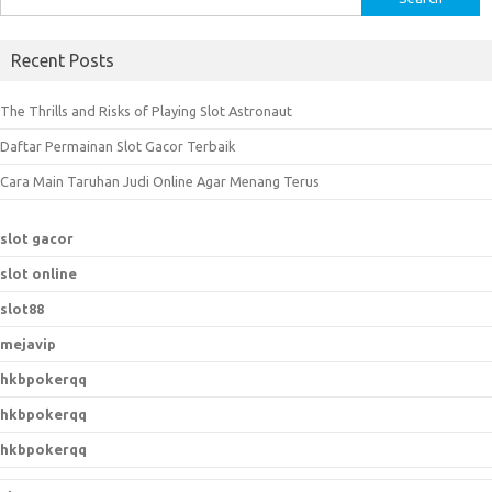
for:
Recent Posts
The Thrills and Risks of Playing Slot Astronaut
Daftar Permainan Slot Gacor Terbaik
Cara Main Taruhan Judi Online Agar Menang Terus
slot gacor
slot online
slot88
mejavip
hkbpokerqq
hkbpokerqq
hkbpokerqq