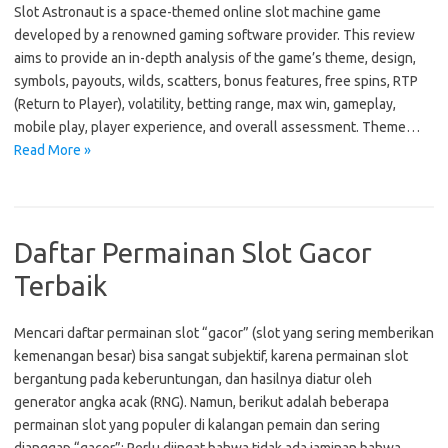
Slot Astronaut is a space-themed online slot machine game
developed by a renowned gaming software provider. This review
aims to provide an in-depth analysis of the game’s theme, design,
symbols, payouts, wilds, scatters, bonus features, free spins, RTP
(Return to Player), volatility, betting range, max win, gameplay,
mobile play, player experience, and overall assessment. Theme…
Read More »
Daftar Permainan Slot Gacor
Terbaik
Mencari daftar permainan slot “gacor” (slot yang sering memberikan
kemenangan besar) bisa sangat subjektif, karena permainan slot
bergantung pada keberuntungan, dan hasilnya diatur oleh
generator angka acak (RNG). Namun, berikut adalah beberapa
permainan slot yang populer di kalangan pemain dan sering