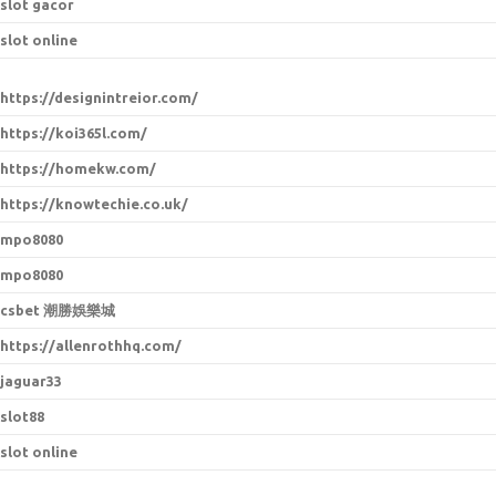
slot gacor
slot online
https://designintreior.com/
https://koi365l.com/
https://homekw.com/
https://knowtechie.co.uk/
mpo8080
mpo8080
csbet 潮勝娛樂城
https://allenrothhq.com/
jaguar33
slot88
slot online