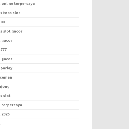
t online terpercaya
us toto slot
t88
us slot gacor
t gacor
t777
t gacor
 parlay
aceman
hjong
us slot
t terpercaya
t 2026
t