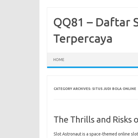
Skip
to
content
QQ81 – Daftar S
Terpercaya
HOME
CATEGORY ARCHIVES:
SITUS JUDI BOLA ONLINE
The Thrills and Risks 
Slot Astronaut is a space-themed online s