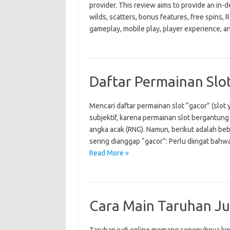
provider. This review aims to provide an in-
wilds, scatters, bonus features, free spins, R
gameplay, mobile play, player experience,
Daftar Permainan Slot
Mencari daftar permainan slot “gacor” (slo
subjektif, karena permainan slot bergantung
angka acak (RNG). Namun, berikut adalah be
sering dianggap “gacor”: Perlu diingat bahw
Read More »
Cara Main Taruhan Ju