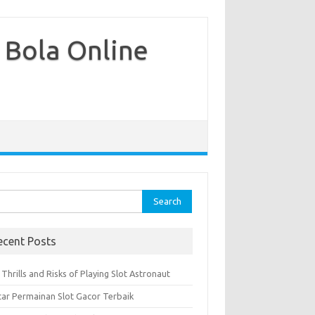
 Bola Online
rch
ecent Posts
Thrills and Risks of Playing Slot Astronaut
tar Permainan Slot Gacor Terbaik