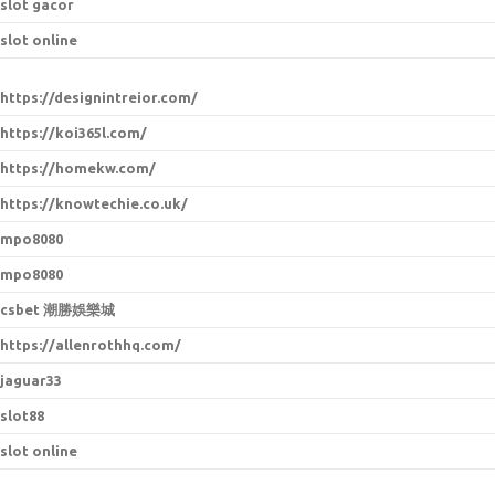
slot gacor
slot online
https://designintreior.com/
https://koi365l.com/
https://homekw.com/
https://knowtechie.co.uk/
mpo8080
mpo8080
csbet 潮勝娛樂城
https://allenrothhq.com/
jaguar33
slot88
slot online