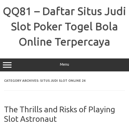
Skip
to
QQ81 – Daftar Situs Judi
content
Slot Poker Togel Bola
Online Terpercaya
Menu
CATEGORY ARCHIVES:
SITUS JUDI SLOT ONLINE 24
The Thrills and Risks of Playing
Slot Astronaut