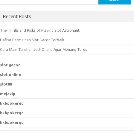
for:
Recent Posts
The Thrills and Risks of Playing Slot Astronaut
Daftar Permainan Slot Gacor Terbaik
Cara Main Taruhan Judi Online Agar Menang Terus
slot gacor
slot online
slot88
mejavip
hkbpokerqq
hkbpokerqq
hkbpokerqq