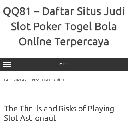
Skip
to
QQ81 – Daftar Situs Judi
content
Slot Poker Togel Bola
Online Terpercaya
Menu
CATEGORY ARCHIVES:
TOGEL SYDÑEY
The Thrills and Risks of Playing
Slot Astronaut