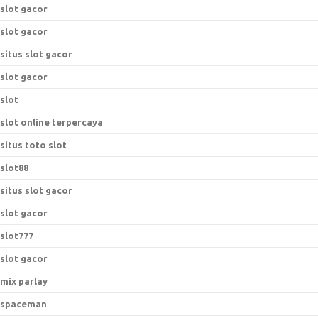
slot gacor
slot gacor
situs slot gacor
slot gacor
slot
slot online terpercaya
situs toto slot
slot88
situs slot gacor
slot gacor
slot777
slot gacor
mix parlay
spaceman